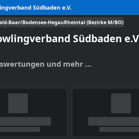
lingverband Südbaden e.V.
wald-Baar/Bodensee-Hegau
Rheintal (Bezirke M/BO)
owlingverband Südbaden e.V
uswertungen und mehr ...