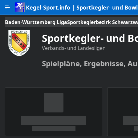
Skip to Main Content
Kegel-Sport.info | Sportkegler- und Bow
Auswertungen
Baden-Württemberg Liga
Sportkeglerbezirk Schwarz
eSpielerkarte
Sportkegler- und B
Kegelbahn Suche
Verbands- und Landesligen
Spielpläne, Ergebnisse, A