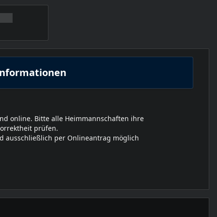
Informationen
ind online. Bitte alle Heimmannschaften ihre
orrektheit prüfen.
d ausschließlich per Onlineantrag möglich