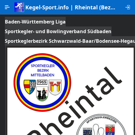
Skip to Main Content
Kegel-Sport.info | Rheintal (Bezirke Mittelbaden | Breisgau-Oberrhein)
Auswertungen
Baden-Württemberg Liga
Sportkegler- und Bowlingverband Südbaden
eSpielerkarte
Sportkeglerbezirk Schwarzwald-Baar/Bodensee-Hega
Kegelbahn Suche